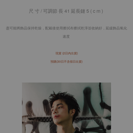
尺 寸 /
可調節 長 41 延長鏈 5
( c m )
盡可能將飾品保持乾燥，配戴後使用擦拭布擦拭乾淨並收納好，延緩飾品氧化
速度
現貨 (2日內出貨)
預購(30日不含假日出貨)