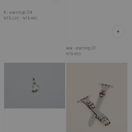
K • earrings 04
Regular
NT$ 220
-
NT$ 480
price
ww - earring 01
Regular
NT$ 450
price