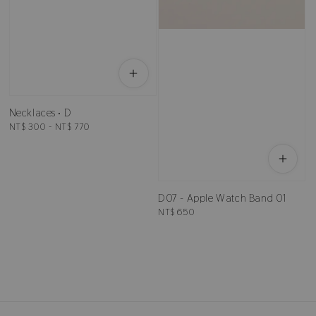
Necklaces • D
Regular
NT$ 300
-
NT$ 770
price
D07 - Apple Watch Band 01
Regular
NT$ 650
price