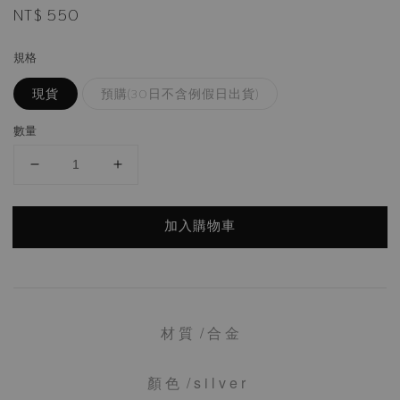
Regular
NT$ 550
price
規格
現貨
預購(30日不含例假日出貨)
數量
加入購物車
材 質 / 合 金
顏 色 / s i l v e r