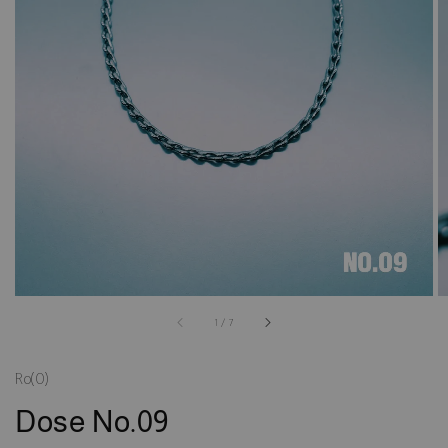
accessibility.of
1
/
7
Ro(0)
Dose No.09