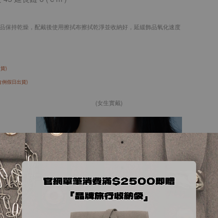
品保持乾燥，配戴後使用擦拭布擦拭乾淨並收納好，延緩飾品氧化速度
貨)
含例假日出貨)
(女生實戴)
.