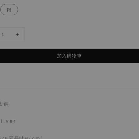
銀
加入購物車
鈦 鋼
i l v e r
 45 延
長鏈 6
( c m )