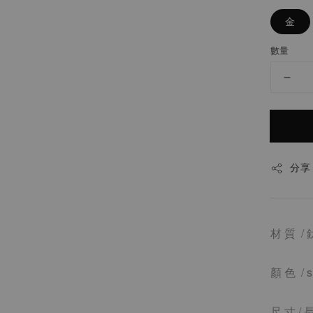
金
數量
分享
材 質 / 
顏 色 / s 
尺 寸 /
長