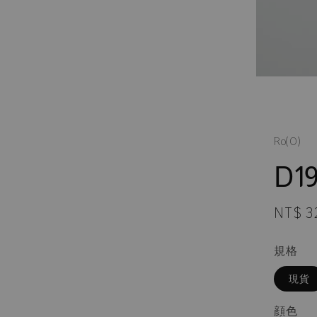
Ro(0)
D19
Regula
NT$ 3
price
規格
現貨
顔色