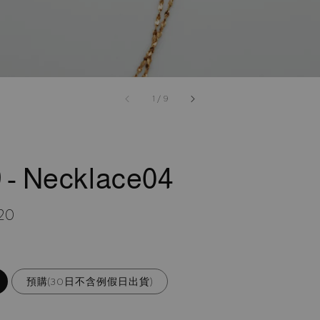
accessibility.of
1
/
9
 - Necklace04
r
20
預購(30日不含例假日出貨)