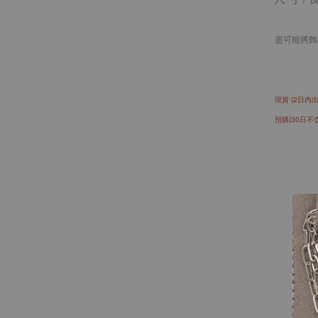
盡可能將飾
現貨 (2日內出
預購(30日不