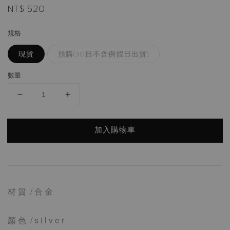
Regular
NT$ 520
price
規格
現貨
預購(30日不含例假日出貨)
數量
加入購物車
材 質 / 合 金
顏 色 / s i l v e r