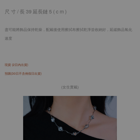
尺 寸 /
長 39 延長鏈 5
( c m )
盡可能將飾品保持乾燥，配戴後使用擦拭布擦拭乾淨並收納好，延緩飾品氧化
速度
現貨 (2日內出貨)
預購(30日不含例假日出貨)
(女生實戴)