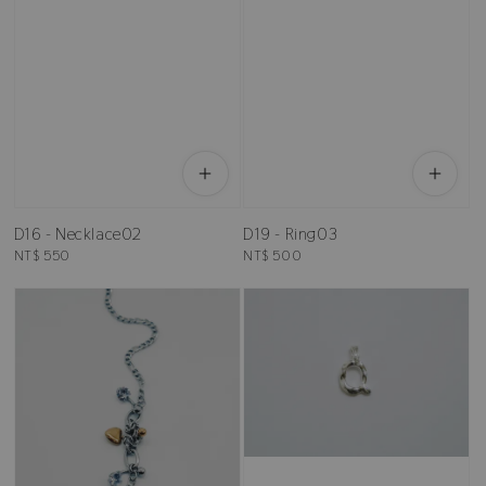
D16 - Necklace02
D19 - Ring03
Regular
NT$ 550
Regular
NT$ 500
price
price