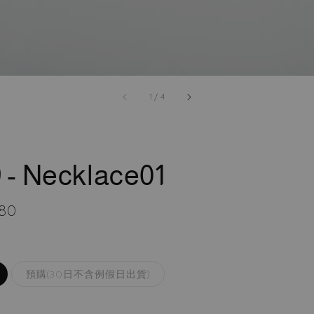
accessibility.of
1
/
4
 - Necklace01
r
80
預購(30日不含例假日出貨)