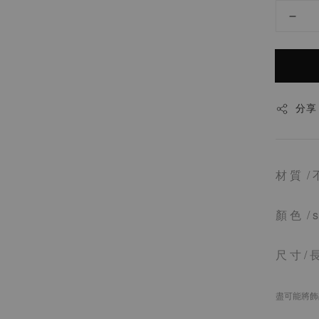
分享
材 質 / 
顏 色 / s 
尺 寸 /
長
盡可能將飾