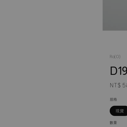
Ro(0)
D19
Regula
NT$ 5
price
規格
現貨
數量