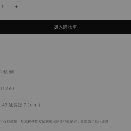
加入購物車
不 銹 鋼
i l v e r
 43 延長鏈 7
( c m )
品保持乾燥，配戴後使用擦拭布擦拭乾淨並收納好，延緩飾品氧化速度