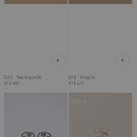
D20 - Necklace06
D18 - Ring06
Regular
NT$ 480
Regular
NT$ 420
price
price