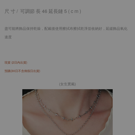
尺 寸 /
可調節 長 46 延長鏈 5
( c m )
盡可能將飾品保持乾燥，配戴後使用擦拭布擦拭乾淨並收納好，延緩飾品氧化
速度
現貨 (2日內出貨)
預購(30日不含例假日出貨)
(女生實戴)