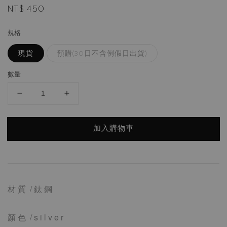
Regular
NT$ 450
price
規格
現貨
預購(30日不含例假日出貨)
數量
加入購物車
材 質 / 鈦 鋼
顏 色 / s i l v e r